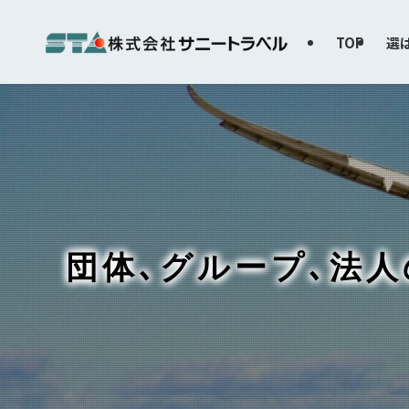
TOP
選
団体､グループ､法