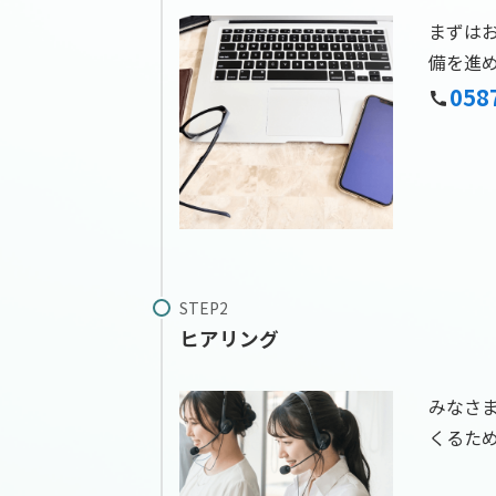
まずは
備を進
058
ヒアリング
みなさ
くるた